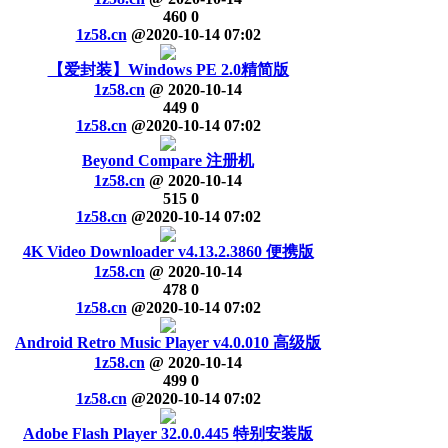
460
0
1z58.cn
@
2020-10-14 07:02
【爱封装】Windows PE 2.0精简版
1z58.cn
@
2020-10-14
449
0
1z58.cn
@
2020-10-14 07:02
Beyond Compare 注册机
1z58.cn
@
2020-10-14
515
0
1z58.cn
@
2020-10-14 07:02
4K Video Downloader v4.13.2.3860 便携版
1z58.cn
@
2020-10-14
478
0
1z58.cn
@
2020-10-14 07:02
Android Retro Music Player v4.0.010 高级版
1z58.cn
@
2020-10-14
499
0
1z58.cn
@
2020-10-14 07:02
Adobe Flash Player 32.0.0.445 特别安装版