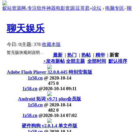
蚁站资源网-专注软件神器电影资源|豆哥君
»
论坛
›
电脑专区
›
聊
聊天娱乐
今日: 0
|
主题: 378
收藏本版
暂无版块规则说明...
最新
|
热门
|
热帖
|
精华
|
新窗
+发布新帖
全部主题
全部时间
默认排序
Adobe Flash Player 32.0.0.445 特别安装版
1z58.cn
@
2020-10-14
475
0
1z58.cn
@
2020-10-14 09:11
Android 拓词 v9.71 plus会员版
1z58.cn
@
2020-10-14
482
0
1z58.cn
@
2020-10-14 07:02
硬件狗狗 v2.0.1.4 单文件版
1z58.cn
@
2020-10-14