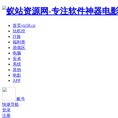
首页
yiz58.cn
玩机控
IT族
福利类
游戏区
电脑
安卓
系统
其他
电影
APP
帐号
快捷导航
登录
注册