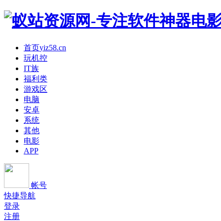
首页
yiz58.cn
玩机控
IT族
福利类
游戏区
电脑
安卓
系统
其他
电影
APP
帐号
快捷导航
登录
注册