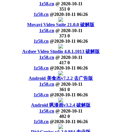
1z58.cn
@
2020-10-11
351
0
1z58.cn
@
2020-10-11 06:26
Movavi Video Suite 21.0.0 破解版
1z58.cn
@
2020-10-11
373
0
1z58.cn
@
2020-10-11 06:26
Acdsee Video Studio 4.0.1.1013 破解版
1z58.cn
@
2020-10-11
417
0
1z58.cn
@
2020-10-11 06:26
Android 美食杰v7.2.2 去广告版
1z58.cn
@
2020-10-11
361
0
1z58.cn
@
2020-10-11 06:26
Android 飒漫画v3.2.4 破解版
1z58.cn
@
2020-10-11
402
0
1z58.cn
@
2020-10-11 06:26
DiskGenius v5.2.0.884 专业版