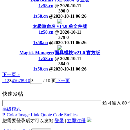
1z58.cn
@
2020-10-11
390
0
1z58.cn
@
2020-10-11 06:26
太极重命名 v14.0 单文件版
1z58.cn
@
2020-10-11
379
0
1z58.cn
@
2020-10-11 06:26
Magisk Manager(面具模块)v21.0 官方版
1z58.cn
@
2020-10-11
364
0
1z58.cn
@
2020-10-11 06:26
下一页 »
1
2
3
4
5
6
7
8
9
10
/ 10 页
下一页
快速发帖
还可输入
80
高级模式
B
Color
Image
Link
Quote
Code
Smilies
您需要登录后才可以发帖
登录
|
立即注册