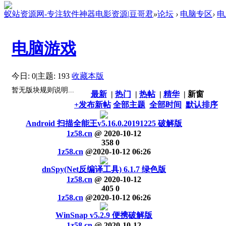
蚁站资源网-专注软件神器电影资源|豆哥君
»
论坛
›
电脑专区
›
电
电脑游戏
今日: 0
|
主题: 193
收藏本版
暂无版块规则说明...
最新
|
热门
|
热帖
|
精华
|
新窗
+发布新帖
全部主题
全部时间
默认排序
Android 扫描全能王v5.16.0.20191225 破解版
1z58.cn
@
2020-10-12
358
0
1z58.cn
@
2020-10-12 06:26
dnSpy(Net反编译工具) 6.1.7 绿色版
1z58.cn
@
2020-10-12
405
0
1z58.cn
@
2020-10-12 06:26
WinSnap v5.2.9 便携破解版
1z58.cn
@
2020-10-12