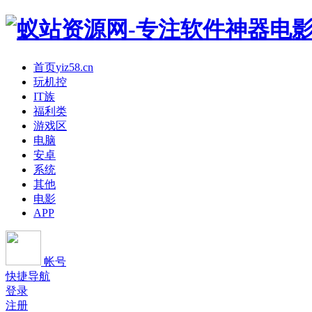
首页
yiz58.cn
玩机控
IT族
福利类
游戏区
电脑
安卓
系统
其他
电影
APP
帐号
快捷导航
登录
注册