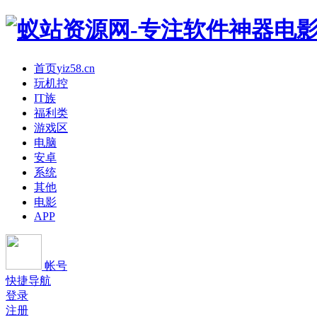
首页
yiz58.cn
玩机控
IT族
福利类
游戏区
电脑
安卓
系统
其他
电影
APP
帐号
快捷导航
登录
注册