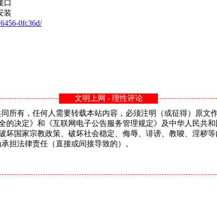
接口
安装
76456-0fc36d/
文明上网 - 理性评论
n共同所有，任何人需要转载本站内容，必须注明（或征得）原文作者或
安全的决定》和《互联网电子公告服务管理规定》及中华人民共和
、破坏国家宗教政策、破坏社会稳定、侮辱、诽谤、教唆、淫秽等
的行为承担法律责任（直接或间接导致的）。