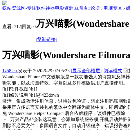
蚁站资源网-专注软件神器电影资源|豆哥君
»
论坛
›
电脑专区
›
万兴喵影(Wondershare 
查看:
712
|
回复:
0
[复制链接]
万兴喵影(Wondershare Filmor
1z58.cn
发表于
2020-9-29 07:05:23
[显示全部楼层]
|
阅读模式
回复
Wondershare Filmora中文破解版是一款功能强大
辑功能，以及海量特效、字幕以及多种模版供用户直接使用。
[h1]软件截图[/h1]
[h1]修改说明[/h1]@423down
激活，集成激活注册信息，过特效包验证，阻止注册码联网验
采用官方多语言安装包的繁体中文翻译为简体中文，即所谓的
免 Wondershare Helper Compact 后台依赖程序，该组件已移除
├—万兴产品都会装这玩意，会添加系统服务项,开机启动并驻
删除不必要文件：多国语言文件，自动升级程序、错误报告程