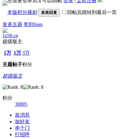
您需要登录后才可以回帖
登录
|
立即注册
本版积分规则
回帖后跳转到最后一页
发表回复
发表主题
签到Sign
1z58.cn
超级版主
1万
1万
3万
主题
帖子
积分
超级版主
积分
38805
发消息
加好友
串个门
打招呼