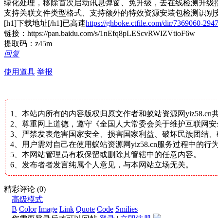
绿化处理，移除首次启动讯息弹窗、免升级，去在线检测升级
支持关联文件类型格式、支持额外的特效资源安装包检测识别
[h1]下载地址[/h1]已高速
https://ghboke.ctfile.com/dir/7369060-294
链接：https://pan.baidu.com/s/1nEfq8pLEScvRWIZVtioF6w
提取码：z45m
回复
使用道具
举报
1、本站内所有的内容版权归原文作者和蚁站资源网yiz58.c
2、尊重网上道德，遵守《全国人大常委会关于维护互联网
3、严禁发表危害国家安全、损害国家利益、破坏民族团结
4、用户需对自己在使用蚁站资源网yiz58.cn服务过程中
5、本网站管理员有权保留或删除其管辖中的任意内容。
6、发布者者发言纯属个人意见，与本网站立场无关。
精彩评论
(0)
高级模式
B
Color
Image
Link
Quote
Code
Smilies