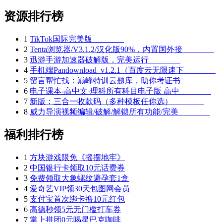
资源排行榜
1
TikTok国际完美版
2
Tenta浏览器/V3.1.2/汉化版90%，内置国外接
3
迅游手游加速器破解版，完美运行
4
手机端Pandownload_v1.2.1（百度云无限速下
5
留言帮忙找：巅峰特训云题库，助你考证书
6
电子课本-高中文·理科所有科目电子版 高中
7
新版：三合一收款码（多种模板任你选）
8
威力导演视频编辑/破解/解锁所有功能/完美
福利排行榜
1
方块游戏限免《摇摆地牢》
2
中国银行卡领取10元话费券
3
免费领取大象螺纹避孕套1盒
4
爱奇艺VIP领30天包图网会员
5
支付宝首次绑卡撸10元红包
6
高德秒领5元无门槛打车券
7
掌上拼团0元喝星巴克咖啡