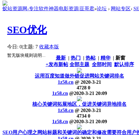
蚁站资源网-专注软件神器电影资源|豆哥君
»
论坛
›
网站专区
›
S
SEO优化
今日: 0
|
主题: 7
收藏本版
暂无版块规则说明...
最新
|
热门
|
热帖
|
精华
|
新窗
+发布新帖
全部主题
全部时间
默认排序
运用百度知道做外链促进网站关键词排名
1z58.cn
@
2020-3-21
4728
0
1z58.cn
@
2020-3-21 20:09
核心关键词拓展地区，促进关键词异地排名
1z58.cn
@
2020-3-21
4734
0
1z58.cn
@
2020-3-21 20:09
SEO用户心理之网站标题和关键词的确定和修改需要符合用户
1z58.cn
@
2020-3-21