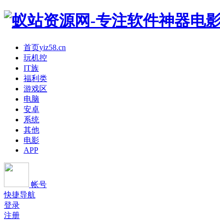
首页
yiz58.cn
玩机控
IT族
福利类
游戏区
电脑
安卓
系统
其他
电影
APP
帐号
快捷导航
登录
注册