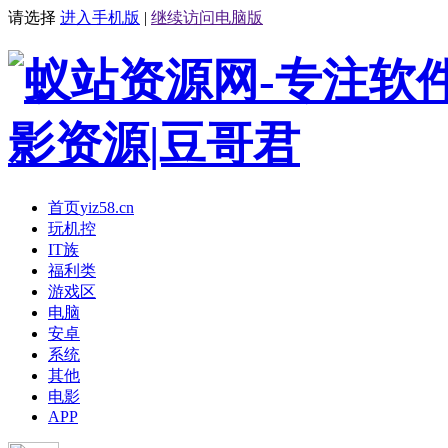
请选择
进入手机版
|
继续访问电脑版
首页
yiz58.cn
玩机控
IT族
福利类
游戏区
电脑
安卓
系统
其他
电影
APP