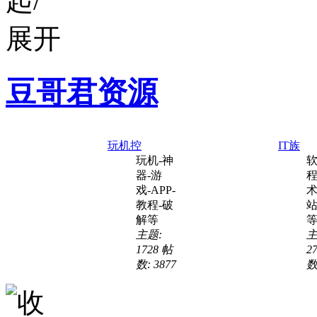
豆哥君资源
玩机控
IT族
玩机-神
软
器-游
程
戏-APP-
术
教程-破
站
解等
主题:
主
1728
帖
2
数: 3877
数