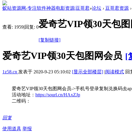
蚁站资源网-专注软件神器电影资源|豆哥君
»
论坛
›
豆哥君资源
›
爱奇艺VIP领30天包
查看:
1959
|
回复:
0
[复制链接]
爱奇艺VIP领30天包图网会员
[
1z58.cn
发表于
2020-9-23 05:10:02
[显示全部楼层]
|
阅读模式
回复
爱奇艺VIP领30天包图网会员->手机号登录复制兑换码去ap
活动地址：
https://sourl.cn/HAxZJp
二维码：
回复
使用道具
举报