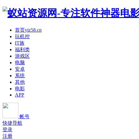
首页
yiz58.cn
玩机控
IT族
福利类
游戏区
电脑
安卓
系统
其他
电影
APP
帐号
快捷导航
登录
注册