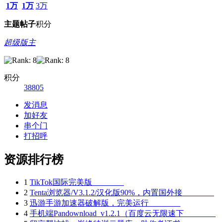
1万
1万
3万
主题
帖子
积分
超级版主
积分
38805
发消息
加好友
串个门
打招呼
资源排行榜
1
TikTok国际完美版
2
Tenta浏览器/V3.1.2/汉化版90%，内置国外接
3
迅游手游加速器破解版，完美运行
4
手机端Pandownload_v1.2.1（百度云无限速下