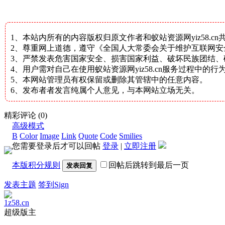
1、本站内所有的内容版权归原文作者和蚁站资源网yiz58.c
2、尊重网上道德，遵守《全国人大常委会关于维护互联网
3、严禁发表危害国家安全、损害国家利益、破坏民族团结
4、用户需对自己在使用蚁站资源网yiz58.cn服务过程中
5、本网站管理员有权保留或删除其管辖中的任意内容。
6、发布者者发言纯属个人意见，与本网站立场无关。
精彩评论
(0)
高级模式
B
Color
Image
Link
Quote
Code
Smilies
您需要登录后才可以回帖
登录
|
立即注册
本版积分规则
回帖后跳转到最后一页
发表回复
发表主题
签到Sign
1z58.cn
超级版主