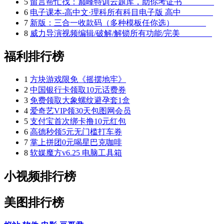
5
留言帮忙找：巅峰特训云题库，助你考证书
6
电子课本-高中文·理科所有科目电子版 高中
7
新版：三合一收款码（多种模板任你选）
8
威力导演视频编辑/破解/解锁所有功能/完美
福利排行榜
1
方块游戏限免《摇摆地牢》
2
中国银行卡领取10元话费券
3
免费领取大象螺纹避孕套1盒
4
爱奇艺VIP领30天包图网会员
5
支付宝首次绑卡撸10元红包
6
高德秒领5元无门槛打车券
7
掌上拼团0元喝星巴克咖啡
8
软媒魔方v6.25 电脑工具箱
小视频排行榜
美图排行榜