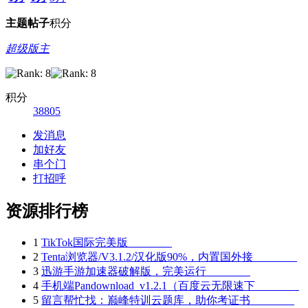
主题
帖子
积分
超级版主
积分
38805
发消息
加好友
串个门
打招呼
资源排行榜
1
TikTok国际完美版
2
Tenta浏览器/V3.1.2/汉化版90%，内置国外接
3
迅游手游加速器破解版，完美运行
4
手机端Pandownload_v1.2.1（百度云无限速下
5
留言帮忙找：巅峰特训云题库，助你考证书