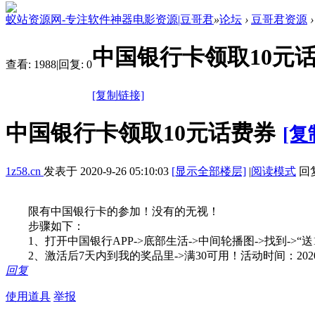
蚁站资源网-专注软件神器电影资源|豆哥君
»
论坛
›
豆哥君资源
›
中国银行卡领取10元
查看:
1988
|
回复:
0
[复制链接]
中国银行卡领取10元话费券
[复
1z58.cn
发表于
2020-9-26 05:10:03
[显示全部楼层]
|
阅读模式
回复
限有中国银行卡的参加！没有的无视！
步骤如下：
1、打开中国银行APP->底部生活->中间轮播图->找到->“送
2、激活后7天内到我的奖品里->满30可用！活动时间：2020.1
回复
使用道具
举报