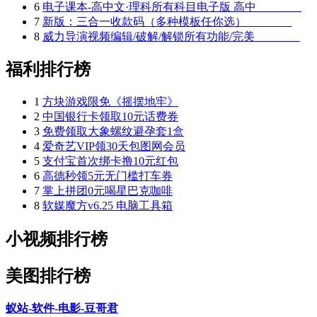
6
电子课本-高中文·理科所有科目电子版 高中
7
新版：三合一收款码（多种模板任你选）
8
威力导演视频编辑/破解/解锁所有功能/完美
福利排行榜
1
方块游戏限免《摇摆地牢》
2
中国银行卡领取10元话费券
3
免费领取大象螺纹避孕套1盒
4
爱奇艺VIP领30天包图网会员
5
支付宝首次绑卡撸10元红包
6
高德秒领5元无门槛打车券
7
掌上拼团0元喝星巴克咖啡
8
软媒魔方v6.25 电脑工具箱
小视频排行榜
美图排行榜
蚁站-软件-电影-豆哥君