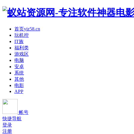
首页
yiz58.cn
玩机控
IT族
福利类
游戏区
电脑
安卓
系统
其他
电影
APP
帐号
快捷导航
登录
注册