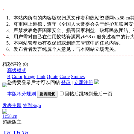
1、本站内所有的内容版权归原文作者和蚁站资源网yiz58.c
2、尊重网上道德，遵守《全国人大常委会关于维护互联网
3、严禁发表危害国家安全、损害国家利益、破坏民族团结
4、用户需对自己在使用蚁站资源网yiz58.cn服务过程中
5、本网站管理员有权保留或删除其管辖中的任意内容。
6、发布者者发言纯属个人意见，与本网站立场无关。
精彩评论
(0)
高级模式
B
Color
Image
Link
Quote
Code
Smilies
您需要登录后才可以回帖
登录
|
立即注册
本版积分规则
回帖后跳转到最后一页
发表回复
发表主题
签到Sign
1z58.cn
超级版主
1万
1万
3万