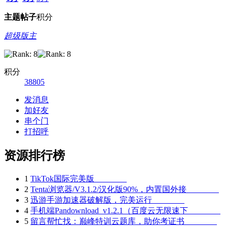
主题
帖子
积分
超级版主
积分
38805
发消息
加好友
串个门
打招呼
资源排行榜
1
TikTok国际完美版
2
Tenta浏览器/V3.1.2/汉化版90%，内置国外接
3
迅游手游加速器破解版，完美运行
4
手机端Pandownload_v1.2.1（百度云无限速下
5
留言帮忙找：巅峰特训云题库，助你考证书