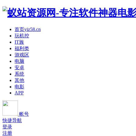
首页
yiz58.cn
玩机控
IT族
福利类
游戏区
电脑
安卓
系统
其他
电影
APP
帐号
快捷导航
登录
注册