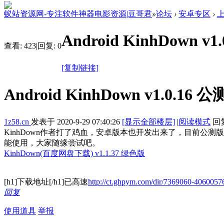
蚁站资源网-专注软件神器电影资源|豆哥君
»
论坛
›
安卓专区
›
Android KinhDown v
查看:
423
|
回复:
0
[复制链接]
Android KinhDown v1.0.16 
1z58.cn
发表于
2020-9-29 07:40:26
[显示全部楼层]
|
阅读模式
回复
KinhDown作者打了鸡血，安卓版本也开发出来了，目前
能使用，大家随缘尝试吧。
KinhDown(百度网盘下载) v1.1.37 绿色版
[h1]下载地址[/h1]已高速
http://ct.ghpym.com/dir/7369060-4060057
回复
使用道具
举报