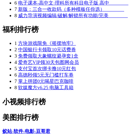
6
电子课本-高中文·理科所有科目电子版 高中
7
新版：三合一收款码（多种模板任你选）
8
威力导演视频编辑/破解/解锁所有功能/完美
福利排行榜
1
方块游戏限免《摇摆地牢》
2
中国银行卡领取10元话费券
3
免费领取大象螺纹避孕套1盒
4
爱奇艺VIP领30天包图网会员
5
支付宝首次绑卡撸10元红包
6
高德秒领5元无门槛打车券
7
掌上拼团0元喝星巴克咖啡
8
软媒魔方v6.25 电脑工具箱
小视频排行榜
美图排行榜
蚁站-软件-电影-豆哥君