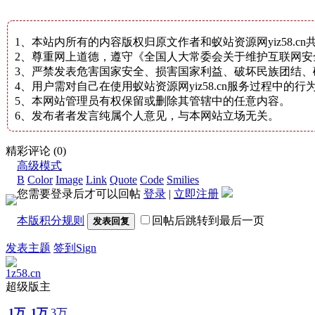
1、本站内所有的内容版权归原文作者和蚁站资源网yiz58.c
2、尊重网上道德，遵守《全国人大常委会关于维护互联网
3、严禁发表危害国家安全、损害国家利益、破坏民族团结
4、用户需对自己在使用蚁站资源网yiz58.cn服务过程中
5、本网站管理员有权保留或删除其管辖中的任意内容。
6、发布者者发言纯属个人意见，与本网站立场无关。
精彩评论
(0)
高级模式
B
Color
Image
Link
Quote
Code
Smilies
您需要登录后才可以回帖
登录
|
立即注册
本版积分规则
回帖后跳转到最后一页
发表回复
发表主题
签到Sign
1z58.cn
超级版主
1万
1万
3万