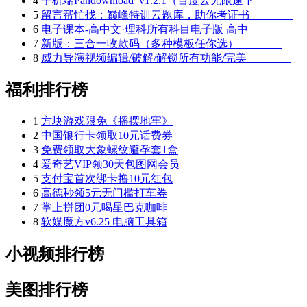
4
手机端Pandownload_v1.2.1（百度云无限速下
5
留言帮忙找：巅峰特训云题库，助你考证书
6
电子课本-高中文·理科所有科目电子版 高中
7
新版：三合一收款码（多种模板任你选）
8
威力导演视频编辑/破解/解锁所有功能/完美
福利排行榜
1
方块游戏限免《摇摆地牢》
2
中国银行卡领取10元话费券
3
免费领取大象螺纹避孕套1盒
4
爱奇艺VIP领30天包图网会员
5
支付宝首次绑卡撸10元红包
6
高德秒领5元无门槛打车券
7
掌上拼团0元喝星巴克咖啡
8
软媒魔方v6.25 电脑工具箱
小视频排行榜
美图排行榜