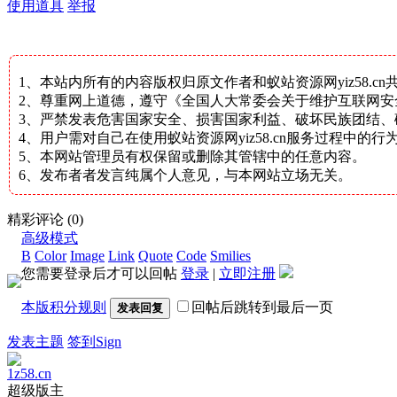
使用道具
举报
1、本站内所有的内容版权归原文作者和蚁站资源网yiz58.c
2、尊重网上道德，遵守《全国人大常委会关于维护互联网
3、严禁发表危害国家安全、损害国家利益、破坏民族团结
4、用户需对自己在使用蚁站资源网yiz58.cn服务过程中
5、本网站管理员有权保留或删除其管辖中的任意内容。
6、发布者者发言纯属个人意见，与本网站立场无关。
精彩评论
(0)
高级模式
B
Color
Image
Link
Quote
Code
Smilies
您需要登录后才可以回帖
登录
|
立即注册
本版积分规则
回帖后跳转到最后一页
发表回复
发表主题
签到Sign
1z58.cn
超级版主