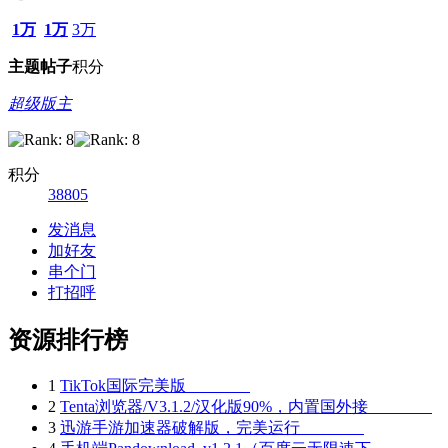
1万
1万
3万
主题
帖子
积分
超级版主
积分
38805
发消息
加好友
串个门
打招呼
资源排行榜
1
TikTok国际完美版
2
Tenta浏览器/V3.1.2/汉化版90%，内置国外接
3
迅游手游加速器破解版，完美运行