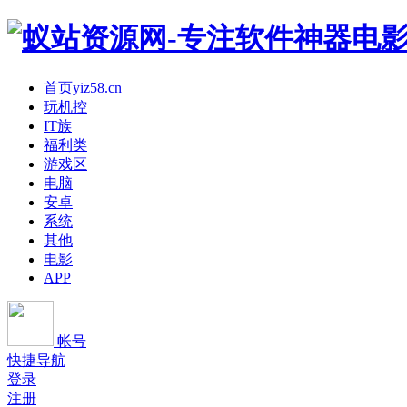
首页
yiz58.cn
玩机控
IT族
福利类
游戏区
电脑
安卓
系统
其他
电影
APP
帐号
快捷导航
登录
注册