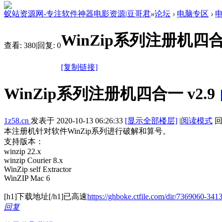
蚁站资源网-专注软件神器电影资源|豆哥君
»
论坛
›
电脑专区
›
WinZip系列注册机四合一
查看:
380
|
回复:
0
[复制链接]
WinZip系列注册机四合一 v2.9
1z58.cn
发表于
2020-10-13 06:26:33
[显示全部楼层]
|
阅读模式
回
本注册机针对软件WinZip系列进行破解和算号。
支持版本：
winzip 22.x
winzip Courier 8.x
WinZip self Extractor
WinZIP Mac 6
[h1]下载地址[/h1]已高速
https://ghboke.ctfile.com/dir/7369060-341
回复